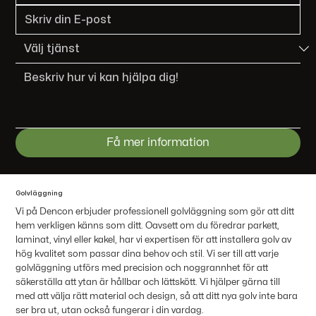
Få mer information
Golvläggning
Vi på Dencon erbjuder professionell golvläggning som gör att ditt
hem verkligen känns som ditt. Oavsett om du föredrar parkett,
laminat, vinyl eller kakel, har vi expertisen för att installera golv av
hög kvalitet som passar dina behov och stil. Vi ser till att varje
golvläggning utförs med precision och noggrannhet för att
säkerställa att ytan är hållbar och lättskött. Vi hjälper gärna till
med att välja rätt material och design, så att ditt nya golv inte bara
ser bra ut, utan också fungerar i din vardag.