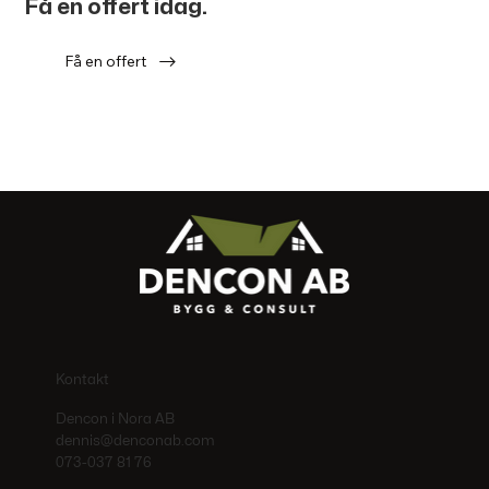
Få en offert idag.
Få en offert
Kontakt
Dencon i Nora AB
dennis@denconab.com
073-037 81 76